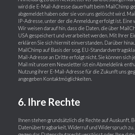
wird die E-Mail-Adresse dauerhaft beim MailChimp ge
abgemeldet haben oder sie von uns gelöscht wird. Ma
IP-Adresse, unter der die Anmeldung erfolgt ist. Eine
Wir weisen darauf hin, dass die Daten, die über Mail
USA gespeichert und verarbeitet werden. Mit Ihrer E
erklären Sie sich hiermit einverstanden. Darüber hin
MailChimp auf Basis der sog. EU-Standardvertragskla
Mail-Adresse an Dritte erfolgt nicht. Sie können sich
Mail mit unserem Newsletter ist ein Abmeldelink enthal
Nutzung ihrer E-Mail-Adresse für die Zukunft uns geg
angegeben Kontaktmöglichkeiten.
6. Ihre Rechte
Ihnen stehen grundsätzlich die Rechte auf Auskunft, 
Datenübertragbarkeit, Widerruf und Widerspruch zu. 
gegen das Datenschutzrecht verstösst oder Ihre date