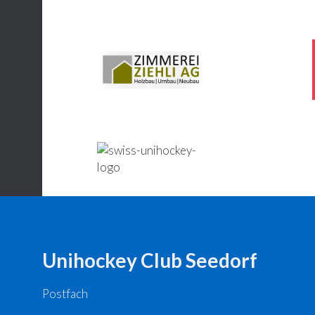
Unihockey Club Seedorf
Postfach