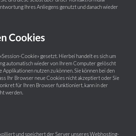
eantwortung Ihres Anliegens genutzt und danach wieder
en Cookies
«Session-Cookie» gesetzt. Hierbei handelt es sich um
tzung automatisch wieder von Ihrem Computer gelöscht
te Applikationen nutzen zu können. Sie können bei den
ss Ihr Browser neue Cookies nicht akzeptiert oder Sie
nkret für Ihren Browser funktioniert, kann in der
cht werden.
olliert und speichert der Server unseres Webhosting-