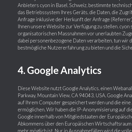
Anbieters cyon in Basel, Schweiz, bestimmte technis
das Betriebssystem Ihres Geräts, die Daten, die Zugri
Anfrage inklusive der Herkunft der Anfrage (Referrer)
Ihnen unsere Website zur Verfügung zu stellen. cyon 
organisatorischen Massnahmen vor unerlaubten Zugriff
dabei personenbezogene Daten verarbeiten, tun wir di
bestmögliche Nutzererfahrung zu bieten und die Siche
4. Google Analytics
Diese Website nutzt Google Analytics, einen Webanal
Parkway, Mountain View, CA 94043, USA. Google Analyt
auf Ihrem Computer gespeichert werden und die eine
ermöglichen. Wir haben die IP-Anonymisierung auf die
Google innerhalb von Mitgliedstaaten der Europäisch
Abkommens über den Europäischen Wirtschaftsraum ge
mehr möglich ist. Nur in Ausnahmefällen wird die vol