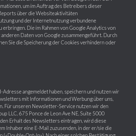
rmationen, um im Auftrag des Betreibers dieser
eports über die Websiteaktivitäten
utzung und der Internetnutzung verbundene
 erbringen. Die im Rahmen von Google Analytics von
it anderen Daten von Google zusammengeführt. Durch
nen Sie die Speicherung der Cookies verhindern oder
il-Adresse angemeldet haben, speichern und nutzen wir
wsletters mit Informationen und Werbung über uns,
n. Für unseren Newsletter-Service nutzen wir den
oup LLC, 675 Ponce de Leon Ave NE, Suite 5000
den Erhalt des Newsletters eintragen, wird diese
m Inhaber eine E-Mail zuzusenden, in der er/sie die
 («Double-Opt-In»). Nach einer solchen Bestätigung