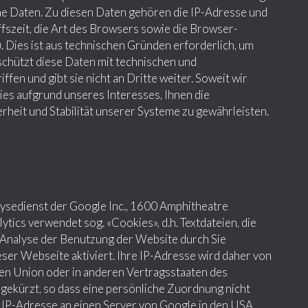
che Daten. Zu diesen Daten gehören die IP-Adresse und
ffszeit, die Art des Browsers sowie die Browser-
. Dies ist aus technischen Gründen erforderlich, um
schützt diese Daten mit technischen und
en und gibt sie nicht an Dritte weiter. Soweit wir
es aufgrund unseres Interesses, Ihnen die
rheit und Stabilität unserer Systeme zu gewährleisten.
ysedienst der Google Inc., 1600 Amphitheatre
ics verwendet sog. «Cookies», d.h. Textdateien, die
 Analyse der Benutzung der Website durch Sie
ser Webseite aktiviert. Ihre IP-Adresse wird daher von
en Union oder in anderen Vertragsstaaten des
kürzt, so dass eine persönliche Zuordnung nicht
le IP-Adresse an einen Server von Google in den USA