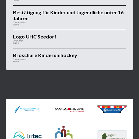
0.07 MB
Bestätigung für Kinder und Jugendliche unter 16
Jahren
(application/pdf)
0.11 MB
Logo UHC Seedorf
(image/jpeg)
0.01 MB
Broschüre Kinderunihockey
(application/pdf)
5.04 MB