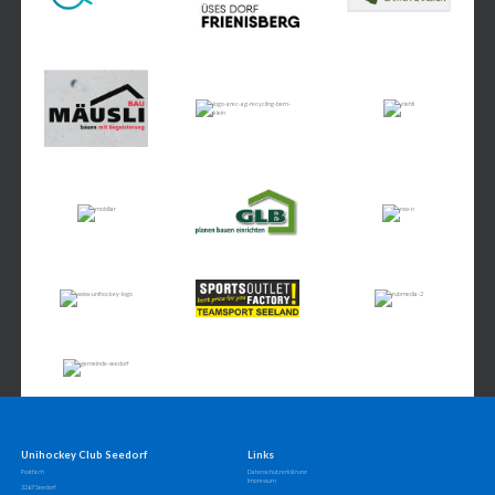
Unihockey Club Seedorf
Links
Postfach
Datenschutzerklärung
Impressum
3267 Seedorf